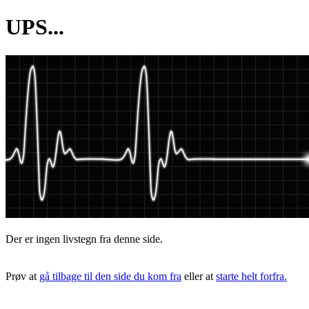
UPS...
Der er ingen livstegn fra denne side.
Prøv at
gå tilbage til den side du kom fra
eller at
starte helt forfra.