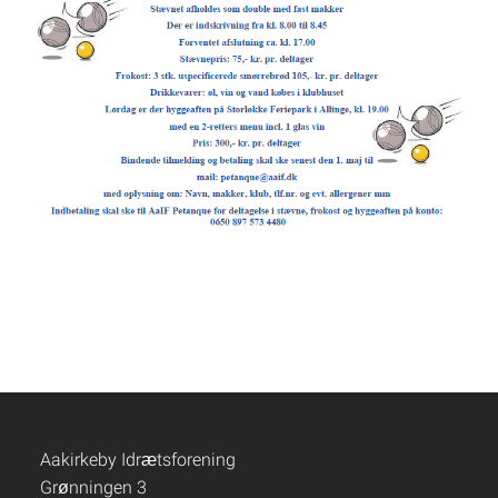
Aakirkeby Idrætsforening
Grønningen 3