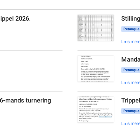
rippel 2026.
Stilli
Petanque
Læs mer
Manda
Petanque
Læs mer
g 6-mands turnering
Trippe
Petanque
Læs mer