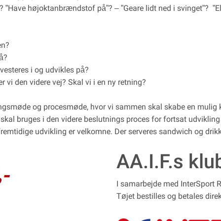
k”? ”Have højoktanbrændstof på”? – ”Geare lidt ned i svinget”? ”E
en?
tå?
vesteres i og udvikles på?
 vi den videre vej? Skal vi i en ny retning?
ngsmøde og procesmøde, hvor vi sammen skal skabe en mulig ko
 skal bruges i den videre beslutnings proces for fortsat udviklin
fremtidige udvikling er velkomne. Der serveres sandwich og drikk
AA.I.F.s klu
I samarbejde med InterSport R
Tøjet bestilles og betales dire