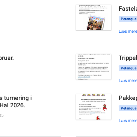
Fastel
Petanque
Læs mer
bruar.
Trippe
Petanque
Læs mer
 turnering i
Pakke
Hal 2026.
Petanque
25
Læs mer