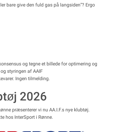
ller bare give den fuld gas på langsiden”? Ergo
nsensus og tegne et billede for optimering og
g og styringen af AAIF
evarer. Ingen tilmelding.
btøj 2026
ønne præsenterer vi nu AA.I.F.s nye klubtøj.
kte hos InterSport i Rønne.