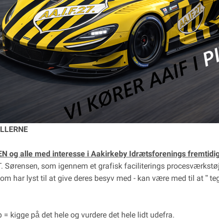
ALLERNE
g alle med interesse i Aakirkeby Idrætsforenings fremtidig
 Sørensen, som igennem et grafisk faciliterings procesværkstøj,
m har lyst til at give deres besyv med - kan være med til at ” tegn
= kigge på det hele og vurdere det hele lidt udefra.