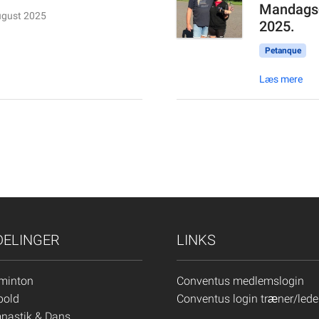
Mandags-
ugust 2025
2025.
Petanque
Læs mere
DELINGER
LINKS
minton
Conventus medlemslogin
bold
Conventus login træner/lede
nastik & Dans