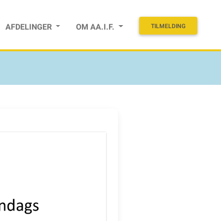
AFDELINGER
OM AA.I.F.
TILMELDING