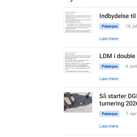
Indbydelse til
16. ju
Petanque
Læs mere
LDM i double
6. jun
Petanque
Læs mere
Så starter DG
turnering 202
7. apr
Petanque
Læs mere