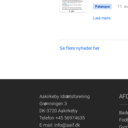
11. a
Petanque
Læs mere
Se flere nyheder her
AF
Aakirkeby Idrætsforening
Grønningen 3
DK-3720 Aakirkeby
Bad
Telefon +45 56974635
Fod
E-mail:
info@aaif.dk
Gym