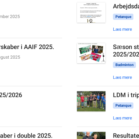
Arbejdsda
ember 2025
Petanque
Læs mere
skaber i AAIF 2025.
Sæson st
2025/20
ugust 2025
Badminton
Læs mere
025/2026
LDM i tri
Petanque
Læs mere
ber i double 2025.
Resultater