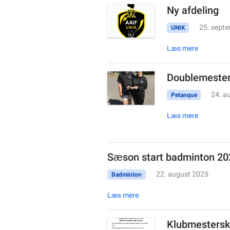
Ny afdeling
25. sept
UNIK
Læs mere
Doublemester
24. a
Petanque
Læs mere
Sæson start badminton 2
22. august 2025
Badminton
Læs mere
Klubmesterska