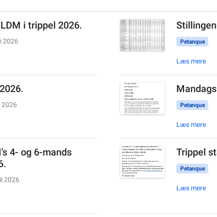
 LDM i trippel 2026.
Stillinge
li 2026
Petanque
Læs mere
 2026.
Mandags 
i 2026
Petanque
Læs mere
I's 4- og 6-mands
Trippel s
6.
Petanque
il 2026
Læs mere