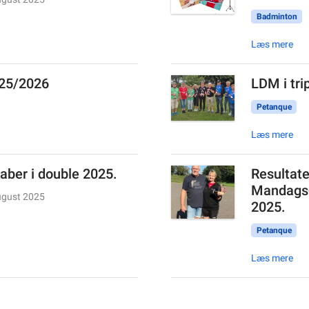
Badminton
Læs mere
025/2026
LDM i tri
Petanque
Læs mere
ber i double 2025.
Resultater
Mandags-
ugust 2025
2025.
Petanque
Læs mere