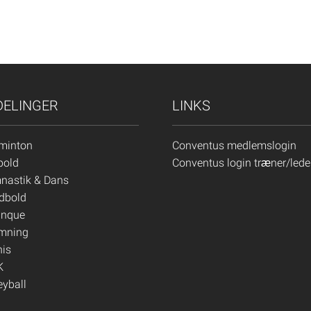
DELINGER
LINKS
minton
Conventus medlemslogin
bold
Conventus login træner/lede
nastik & Dans
dbold
anque
mning
nis
K
eyball