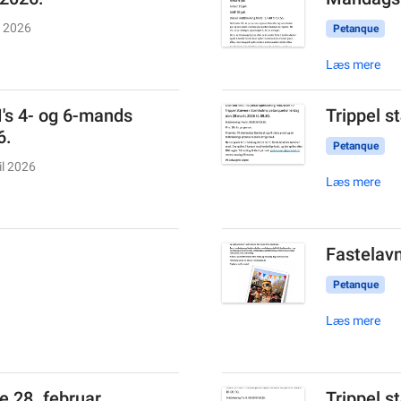
i 2026
Petanque
Læs mere
I's 4- og 6-mands
Trippel s
6.
Petanque
il 2026
Læs mere
Fastelavn
Petanque
Læs mere
e 28. februar.
Trippel s