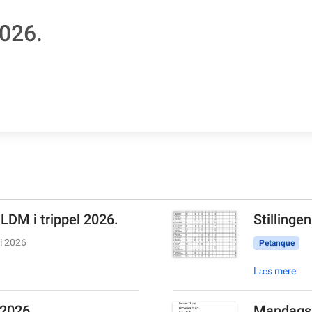
026.
 LDM i trippel 2026.
Stillinge
li 2026
Petanque
Læs mere
 2026.
Mandags 