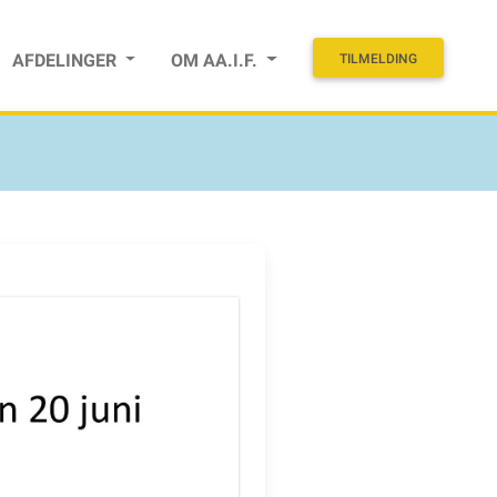
AFDELINGER
OM AA.I.F.
TILMELDING