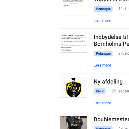
11. f
Petanque
Læs mere
Indbydelse til
Bornholms Pe
24. n
Petanque
Læs mere
Ny afdeling
25. sept
UNIK
Læs mere
Doublemester
24. a