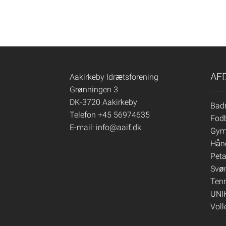
AF
Aakirkeby Idrætsforening
Grønningen 3
DK-3720 Aakirkeby
Bad
Telefon +45 56974635
Fod
E-mail:
info@aaif.dk
Gym
Hån
Pet
Svø
Ten
UNI
Voll