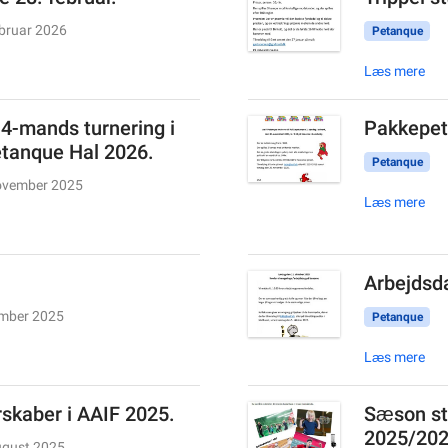
ebruar 2026
Petanque
Læs mere
 4-mands turnering i
Pakkepet
tanque Hal 2026.
Petanque
ovember 2025
Læs mere
Arbejdsda
ember 2025
Petanque
Læs mere
skaber i AAIF 2025.
Sæson st
2025/20
ugust 2025