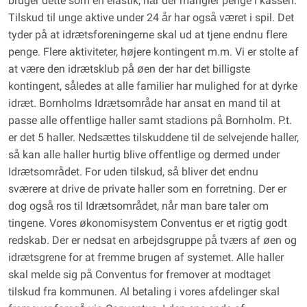
bruger dette som en elastik, når der mangler penge i kassen.
Tilskud til unge aktive under 24 år har også været i spil. Det
tyder på at idrætsforeningerne skal ud at tjene endnu flere
penge. Flere aktiviteter, højere kontingent m.m. Vi er stolte af
at være den idrætsklub på øen der har det billigste
kontingent, således at alle familier har mulighed for at dyrke
idræt. Bornholms Idrætsområde har ansat en mand til at
passe alle offentlige haller samt stadions på Bornholm. P.t.
er det 5 haller. Nedsættes tilskuddene til de selvejende haller,
så kan alle haller hurtig blive offentlige og dermed under
Idrætsområdet. For uden tilskud, så bliver det endnu
sværere at drive de private haller som en forretning. Der er
dog også ros til Idrætsområdet, når man bare taler om
tingene. Vores økonomisystem Conventus er et rigtig godt
redskab. Der er nedsat en arbejdsgruppe på tværs af øen og
idrætsgrene for at fremme brugen af systemet. Alle haller
skal melde sig på Conventus for fremover at modtaget
tilskud fra kommunen. Al betaling i vores afdelinger skal