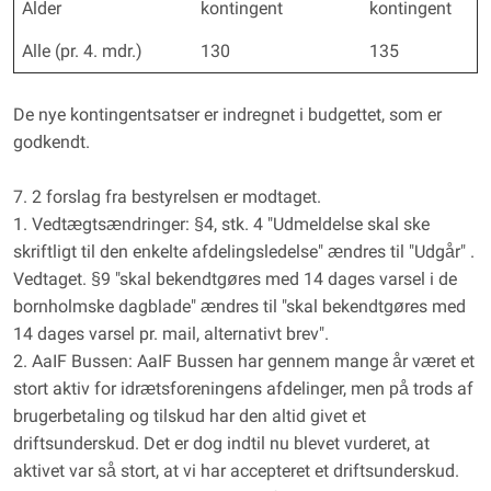
Alder
kontingent
kontingent
Alle (pr. 4. mdr.)
130
135
De nye kontingentsatser er indregnet i budgettet, som er
godkendt.
7. 2 forslag fra bestyrelsen er modtaget.
1. Vedtægtsændringer: §4, stk. 4 "Udmeldelse skal ske
skriftligt til den enkelte afdelingsledelse" ændres til "Udgår" .
Vedtaget. §9 "skal bekendtgøres med 14 dages varsel i de
bornholmske dagblade" ændres til "skal bekendtgøres med
14 dages varsel pr. mail, alternativt brev".
2. AaIF Bussen: AaIF Bussen har gennem mange år været et
stort aktiv for idrætsforeningens afdelinger, men på trods af
brugerbetaling og tilskud har den altid givet et
driftsunderskud. Det er dog indtil nu blevet vurderet, at
aktivet var så stort, at vi har accepteret et driftsunderskud.