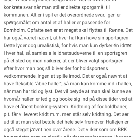
konkrete svar når man stiller direkte spørgsmål til
kommunen. Alt er i spil er det overordnede svar. Igen er
spørgsmålet om antallet af haller er passende for
Bornholm. Opfattelsen er at meget skal flyttes til Rønne. Det
har også været nævnt, at hver hal kan have sin sportsgren.
Dette lyder dog urealistisk, for hvis man kun dyrker én idræt
i hver hal, så samles alle idrætsudøverne til en sportsgren
på et sted og man risikerer, at der bliver valgt sportsgren
efter hvor man bor, så bliver der for holdsportens
vedkommende, ingen at spille imod. Det er også nævnt at
have fleksible "åbne haller", så man kan komme ind i hallen,
når man har tid og lyst. Det vil betyde at man skal kunne se
hvornår hallen er ledig og booke sig ind på disse tider ved at
have et åbent booking-system. Kridtning af fodboldbaner;
p.t. får vi leveret kridt m.m. men står selv kridtning. Det ser
ud til at man skal betale det hele selv fremover. Hallejen er
også steget jævnt hen over årene. Det virker som om BRK