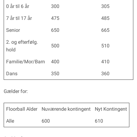
0 år til 6 år
300
305
7 år til 17 år
475
485
Senior
650
665
2. og efterfølg.
500
510
hold
Familie/Mor/Barn
400
410
Dans
350
360
Gælder for:
Floorball Alder
Nuværende kontingent
Nyt Kontingent
Alle
600
610