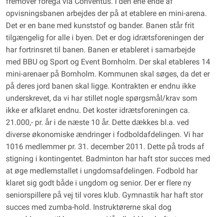
fremover foregå via Conventus. I den ene ende af
opvisningsbanen arbejdes der på at etablere en mini-arena.
Det er en bane med kunststof og bander. Banen står frit
tilgængelig for alle i byen. Det er dog idrætsforeningen der
har fortrinsret til banen. Banen er etableret i samarbejde
med BBU og Sport og Event Bornholm. Der skal etableres 14
mini-arenaer på Bornholm. Kommunen skal søges, da det er
på deres jord banen skal ligge. Kontrakten er endnu ikke
underskrevet, da vi har stillet nogle spørgsmål/krav som
ikke er afklaret endnu. Det koster idrætsforeningen ca.
21.000,- pr. år i de næste 10 år. Dette dækkes bl.a. ved
diverse økonomiske ændringer i fodboldafdelingen. Vi har
1016 medlemmer pr. 31. december 2011. Dette på trods af
stigning i kontingentet. Badminton har haft stor succes med
at øge medlemstallet i ungdomsafdelingen. Fodbold har
klaret sig godt både i ungdom og senior. Der er flere ny
seniorspillere på vej til vores klub. Gymnastik har haft stor
succes med zumba-hold. Instruktørerne skal dog