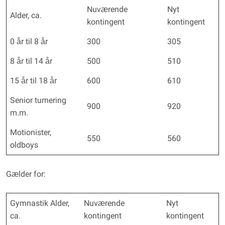
Nuværende
Nyt
Alder, ca.
kontingent
kontingent
0 år til 8 år
300
305
8 år til 14 år
500
510
15 år til 18 år
600
610
Senior turnering
900
920
m.m.
Motionister,
550
560
oldboys
Gælder for:
Gymnastik Alder,
Nuværende
Nyt
ca.
kontingent
kontingent