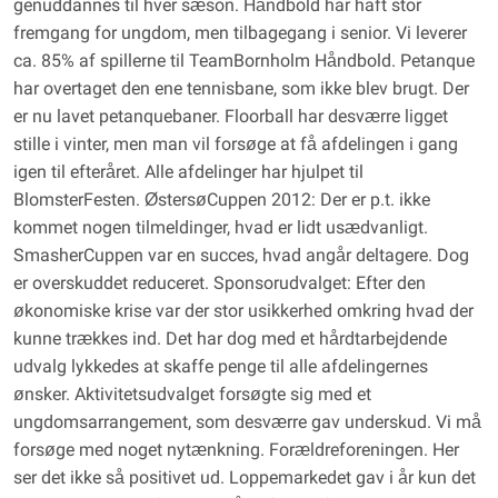
genuddannes til hver sæson. Håndbold har haft stor
fremgang for ungdom, men tilbagegang i senior. Vi leverer
ca. 85% af spillerne til TeamBornholm Håndbold. Petanque
har overtaget den ene tennisbane, som ikke blev brugt. Der
er nu lavet petanquebaner. Floorball har desværre ligget
stille i vinter, men man vil forsøge at få afdelingen i gang
igen til efteråret. Alle afdelinger har hjulpet til
BlomsterFesten. ØstersøCuppen 2012: Der er p.t. ikke
kommet nogen tilmeldinger, hvad er lidt usædvanligt.
SmasherCuppen var en succes, hvad angår deltagere. Dog
er overskuddet reduceret. Sponsorudvalget: Efter den
økonomiske krise var der stor usikkerhed omkring hvad der
kunne trækkes ind. Det har dog med et hårdtarbejdende
udvalg lykkedes at skaffe penge til alle afdelingernes
ønsker. Aktivitetsudvalget forsøgte sig med et
ungdomsarrangement, som desværre gav underskud. Vi må
forsøge med noget nytænkning. Forældreforeningen. Her
ser det ikke så positivet ud. Loppemarkedet gav i år kun det