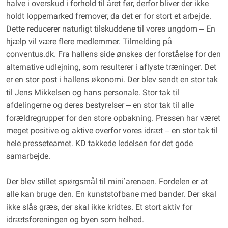
halve i overskud i forhold til året før, derfor bliver der ikke
holdt loppemarked fremover, da det er for stort et arbejde.
Dette reducerer naturligt tilskuddene til vores ungdom – En
hjælp vil være flere medlemmer. Tilmelding på
conventus.dk. Fra hallens side ønskes der forståelse for den
alternative udlejning, som resulterer i aflyste træninger. Det
er en stor post i hallens økonomi. Der blev sendt en stor tak
til Jens Mikkelsen og hans personale. Stor tak til
afdelingerne og deres bestyrelser – en stor tak til alle
forældregrupper for den store opbakning. Pressen har været
meget positive og aktive overfor vores idræt – en stor tak til
hele presseteamet. KD takkede ledelsen for det gode
samarbejde.
Der blev stillet spørgsmål til mini’arenaen. Fordelen er at
alle kan bruge den. En kunststofbane med bander. Der skal
ikke slås græs, der skal ikke kridtes. Et stort aktiv for
idrætsforeningen og byen som helhed.