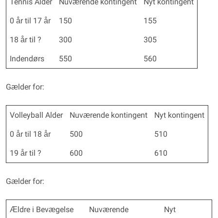
Tennis Alder
Nuværende kontingent
Nyt kontingent
0 år til 17 år
150
155
18 år til ?
300
305
Indendørs
550
560
Gælder for:
Volleyball Alder
Nuværende kontingent
Nyt kontingent
0 år til 18 år
500
510
19 år til ?
600
610
Gælder for:
Ældre i Bevægelse
Nuværende
Nyt