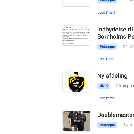
11. f
Petanque
Læs mere
Indbydelse til
Bornholms Pe
24. n
Petanque
Læs mere
Ny afdeling
25. sept
UNIK
Læs mere
Doublemester
24. a
Petanque