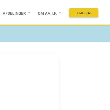
AFDELINGER
OM AA.I.F.
TILMELDING