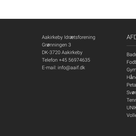
AF
Aakirkeby Idrætsforening
Grønningen 3
DK-3720 Aakirkeby
Bad
Telefon +45 56974635
Fod
E-mail:
info@aaif.dk
Gym
Hån
Pet
Svø
Ten
UNI
Voll