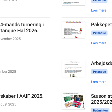
ebruar 2026
Petanque
Læs mere
 4-mands turnering i
Pakkepet
tanque Hal 2026.
Petanque
ovember 2025
Læs mere
Arbejdsda
ember 2025
Petanque
Læs mere
skaber i AAIF 2025.
Sæson st
2025/20
ugust 2025
Badminton