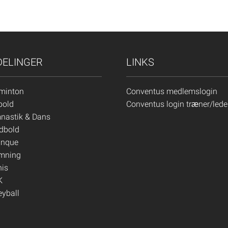
DELINGER
LINKS
minton
Conventus medlemslogin
bold
Conventus login træner/lede
nastik & Dans
dbold
anque
mning
nis
K
eyball