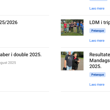
Læs mere
025/2026
LDM i tri
Petanque
Læs mere
ber i double 2025.
Resultater
Mandags-
ugust 2025
2025.
Petanque
Læs mere