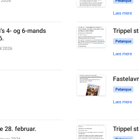
i 2026
Petanque
Læs mere
I's 4- og 6-mands
Trippel s
6.
Petanque
il 2026
Læs mere
Fastelavn
Petanque
Læs mere
e 28. februar.
Trippel s