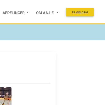
AFDELINGER
OM AA.I.F.
TILMELDING