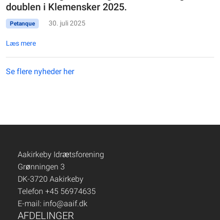
doublen i Klemensker 2025.
30. juli 2025
Petanque
Læs mere
Se flere nyheder her
Aakirkeby Idrætsforening
Grønningen 3
DK-3720 Aakirkeby
Telefon +45 56974635
E-mail:
info@aaif.dk
AFDELINGER