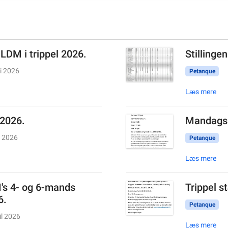
 LDM i trippel 2026.
Stillinge
li 2026
Petanque
Læs mere
 2026.
Mandags 
i 2026
Petanque
Læs mere
I's 4- og 6-mands
Trippel s
6.
Petanque
il 2026
Læs mere