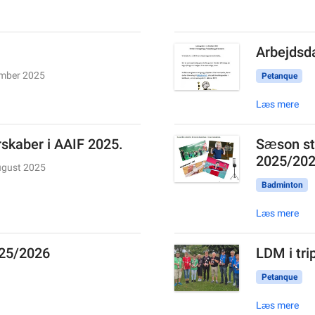
Arbejdsda
ember 2025
Petanque
Læs mere
skaber i AAIF 2025.
Sæson st
2025/20
ugust 2025
Badminton
Læs mere
025/2026
LDM i tri
Petanque
Læs mere