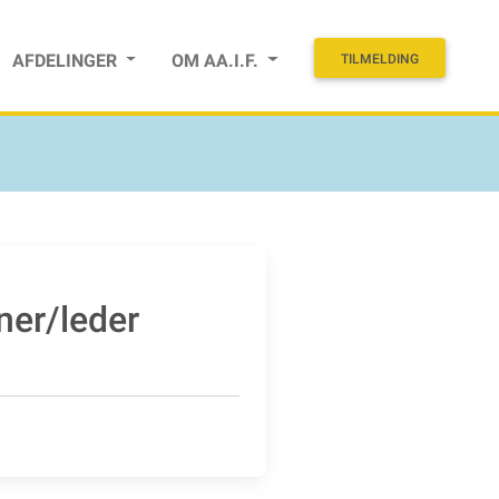
AFDELINGER
OM AA.I.F.
TILMELDING
ner/leder