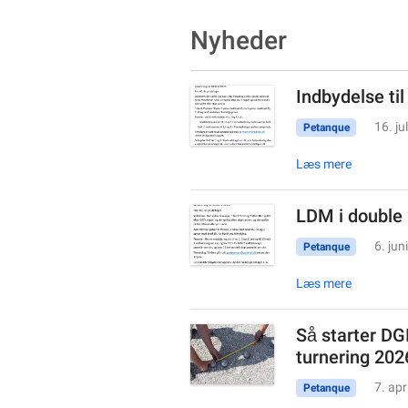
Nyheder
Indbydelse til
16. ju
Petanque
Læs mere
LDM i double
6. jun
Petanque
Læs mere
Så starter DG
turnering 202
7. apr
Petanque