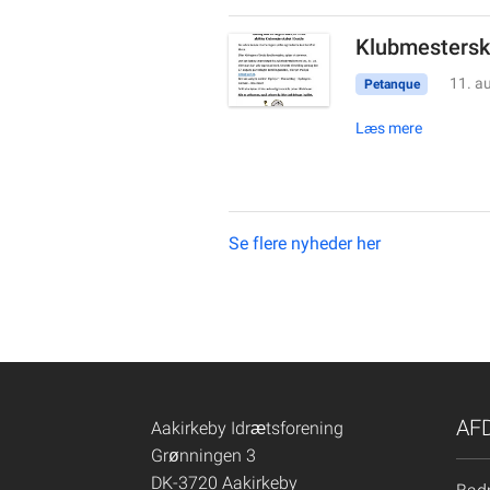
Klubmesterska
11. a
Petanque
Læs mere
Se flere nyheder her
AF
Aakirkeby Idrætsforening
Grønningen 3
DK-3720 Aakirkeby