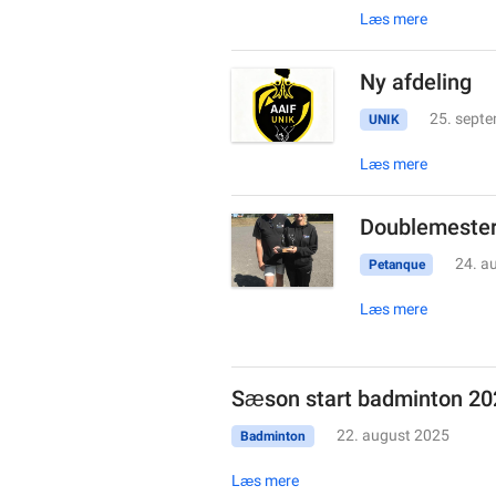
Læs mere
Ny afdeling
25. sept
UNIK
Læs mere
Doublemester
24. a
Petanque
Læs mere
Sæson start badminton 2
22. august 2025
Badminton
Læs mere