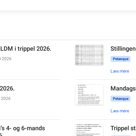
 LDM i trippel 2026.
Stillinge
li 2026
Petanque
Læs mere
 2026.
Mandags 
i 2026
Petanque
Læs mere
I's 4- og 6-mands
Trippel s
6.