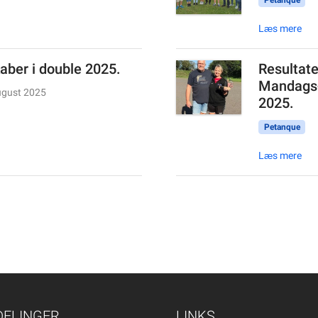
Petanque
Læs mere
ber i double 2025.
Resultater
Mandags-
ugust 2025
2025.
Petanque
Læs mere
DELINGER
LINKS