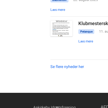
Badminton
Læs mere
Klubmesterska
11. a
Petanque
Læs mere
Se flere nyheder her
AF
Aakirkeby Idrætsforening