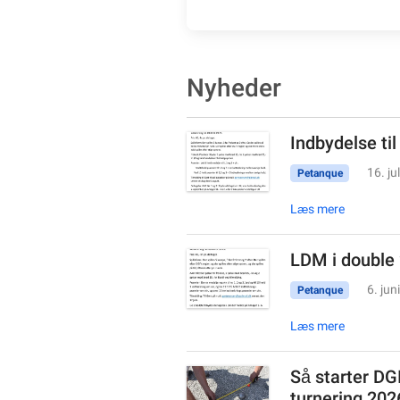
Nyheder
Indbydelse til
16. ju
Petanque
Læs mere
LDM i double
6. jun
Petanque
Læs mere
Så starter DG
turnering 202