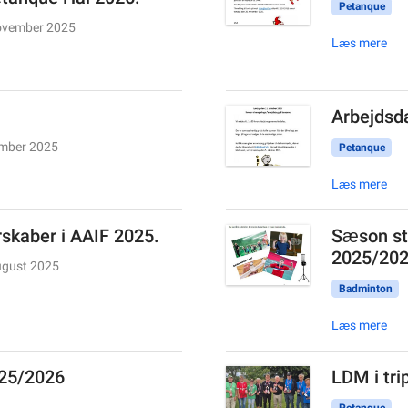
Petanque
ovember 2025
Læs mere
Arbejdsda
ember 2025
Petanque
Læs mere
skaber i AAIF 2025.
Sæson st
2025/20
ugust 2025
Badminton
Læs mere
025/2026
LDM i tri