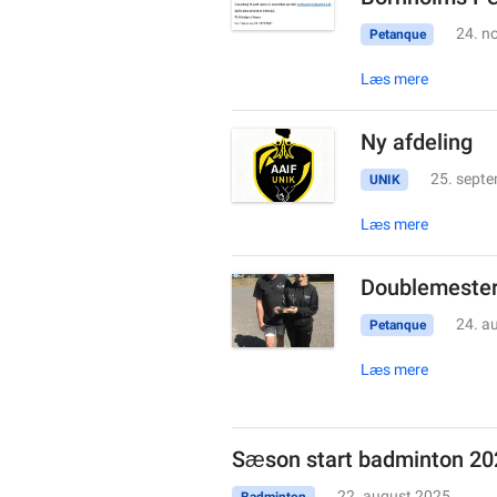
24. n
Petanque
Læs mere
Ny afdeling
25. sept
UNIK
Læs mere
Doublemester
24. a
Petanque
Læs mere
Sæson start badminton 2
22. august 2025