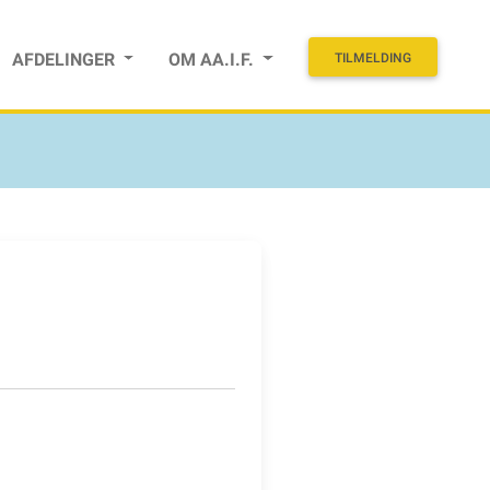
AFDELINGER
OM AA.I.F.
TILMELDING