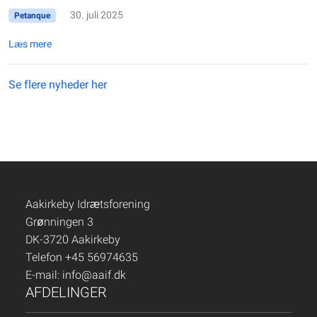
30. juli 2025
Petanque
Læs mere
Se flere nyheder her
Aakirkeby Idrætsforening
Grønningen 3
DK-3720 Aakirkeby
Telefon +45 56974635
E-mail:
info@aaif.dk
AFDELINGER